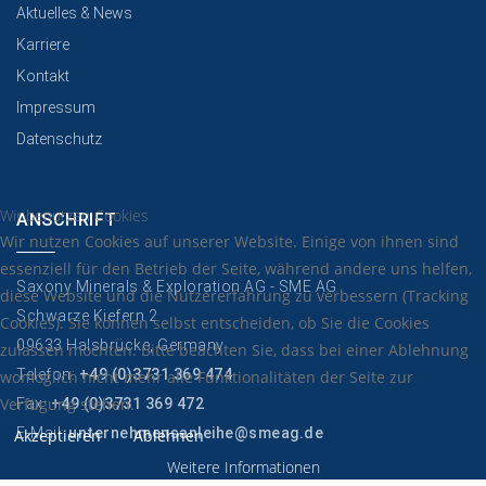
Aktuelles & News
Karriere
Kontakt
Impressum
Datenschutz
Wir benutzen Cookies
ANSCHRIFT
Wir nutzen Cookies auf unserer Website. Einige von ihnen sind
essenziell für den Betrieb der Seite, während andere uns helfen,
Saxony Minerals & Exploration AG - SME AG
diese Website und die Nutzererfahrung zu verbessern (Tracking
Schwarze Kiefern 2
Cookies). Sie können selbst entscheiden, ob Sie die Cookies
09633 Halsbrücke, Germany
zulassen möchten. Bitte beachten Sie, dass bei einer Ablehnung
Telefon:
+49 (0)3731 369 474
womöglich nicht mehr alle Funktionalitäten der Seite zur
Verfügung stehen.
Fax:
+49 (0)3731 369 472
E-Mail:
unternehmensanleihe@smeag.de
Akzeptieren
Ablehnen
Weitere Informationen