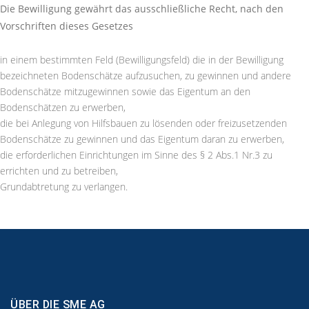
Die Bewilligung gewährt das ausschließliche Recht, nach den
Vorschriften dieses Gesetzes
in einem bestimmten Feld (Bewilligungsfeld) die in der Bewilligung
bezeichneten Bodenschätze aufzusuchen, zu gewinnen und andere
Bodenschätze mitzugewinnen sowie das Eigentum an den
Bodenschätzen zu erwerben,
die bei Anlegung von Hilfsbauen zu lösenden oder freizusetzenden
Bodenschätze zu gewinnen und das Eigentum daran zu erwerben,
die erforderlichen Einrichtungen im Sinne des § 2 Abs.1 Nr.3 zu
errichten und zu betreiben,
Grundabtretung zu verlangen.
ÜBER DIE SME AG