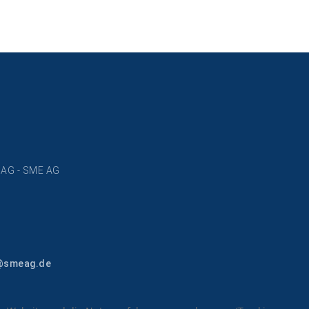
n AG - SME AG
@smeag.de