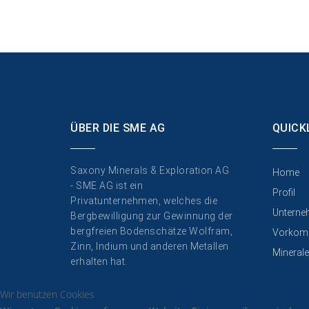
ÜBER DIE SME AG
QUICK
Saxony Minerals & Exploration AG
Home
- SME AG ist ein
Profil
Privatunternehmen, welches die
Unterne
Bergbewilligung zur Gewinnung der
bergfreien Bodenschätze Wolfram,
Vorkom
Zinn, Indium und anderen Metallen
Minerale
erhalten hat.
Wir benutzen Cookies