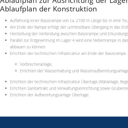
Ablaufplan der Konstruktion
Auffahrung einer Basisrampe von ca. 2100 m Länge bis in eine Teu
Am Ende der Rampe erfolgt der unmittelbare Übergang in das Er
Herstellung der Verbindung zwischen Basisrampe und Erkundungs
Parallel zur Erzgewinnung im Lager 4 wird eine Nebenrampe in das E
abbauen zu können.
Errichten der technischen Infrastruktur am Ende der Basisrampe. 
Vorbrecheranlage,
Errichten der Wasserhaltung und Wasseraufbereitungsanlage
Errichten der technischen Infrastruktur Übertage (Kläranlage, R
Errichten Sanitärtrakt und Verwaltungseinrichtung sowie Grubenre
Errichten der Aufbereitungsanlage Übertage.