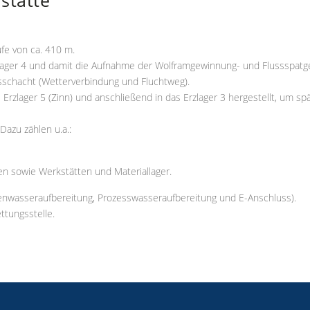
fe von ca. 410 m.
zlager 4 und damit die Aufnahme der Wolframgewinnung- und Flussspatg
schacht (Wetterverbindung und Fluchtweg).
rzlager 5 (Zinn) und anschließend in das Erzlager 3 hergestellt, um spät
Dazu zählen u.a.:
n sowie Werkstätten und Materiallager.
egenwasseraufbereitung, Prozesswasseraufbereitung und E-Anschluss).
ttungsstelle.