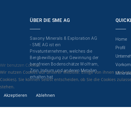
ÜBER DIE SME AG
QUICK
Saxony Minerals & Exploration AG
Home
- SME AG ist ein
Profil
Privatunternehmen, welches die
Unterne
Bergbewilligung zur Gewinnung der
bergfreien Bodenschätze Wolfram,
Vorkom
Wir benutzen Cookies
Zinn, Indium und anderen Metallen
Wir nutzen Cookies auf unserer Website. Einige von ihnen sind es
Minerale
erhalten hat.
Cookies). Sie können selbst entscheiden, ob Sie die Cookies zulas
stehen.
Akzeptieren
Ablehnen