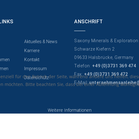
LINKS
ANSCHRIFT
Saxony Minerals & Exploratio
Aktuelles & News
Schwarze Kiefern 2
Karriere
09633 Halsbrücke, Germany
hmen
Kontakt
Telefon:
+49 (0)3731 369 474
men
Impressum
Fax:
+49 (0)3731 369 472
senziell für den Betrieb der Seite, während andere uns helfen, di
Datenschutz
E-Mail:
unternehmensanleihe
sen möchten. Bitte beachten Sie, dass bei einer Ablehnung womöglic
Weitere Informationen
© 2015 Your Company. All Rights Reserved. Designed By JoomShaper