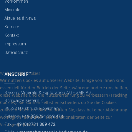
Vorkommen
Minerale
Aktuelles & News
Karriere
Kontakt
Impressum
Datenschutz
Wir benutzen Cookies
ANSCHRIFT
Wir nutzen Cookies auf unserer Website. Einige von ihnen sind
essenziell für den Betrieb der Seite, während andere uns helfen,
Saxony Minerals & Exploration AG - SME AG
diese Website und die Nutzererfahrung zu verbessern (Tracking
Schwarze Kiefern 2
Cookies). Sie können selbst entscheiden, ob Sie die Cookies
09633 Halsbrücke, Germany
zulassen möchten. Bitte beachten Sie, dass bei einer Ablehnung
Telefon:
+49 (0)3731 369 474
womöglich nicht mehr alle Funktionalitäten der Seite zur
Verfügung stehen.
Fax:
+49 (0)3731 369 472