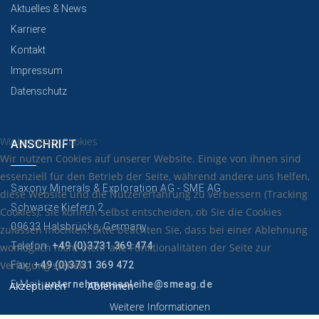
Aktuelles & News
Karriere
Kontakt
Impressum
Datenschutz
Wir benutzen Cookies
ANSCHRIFT
Wir nutzen Cookies auf unserer Website. Einige von ihnen sind
essenziell für den Betrieb der Seite, während andere uns helfen,
Saxony Minerals & Exploration AG - SME AG
diese Website und die Nutzererfahrung zu verbessern (Tracking
Schwarze Kiefern 2
Cookies). Sie können selbst entscheiden, ob Sie die Cookies
09633 Halsbrücke, Germany
zulassen möchten. Bitte beachten Sie, dass bei einer Ablehnung
Telefon:
+49 (0)3731 369 474
womöglich nicht mehr alle Funktionalitäten der Seite zur
Verfügung stehen.
Fax:
+49 (0)3731 369 472
E-Mail:
unternehmensanleihe@smeag.de
Akzeptieren
Ablehnen
Weitere Informationen