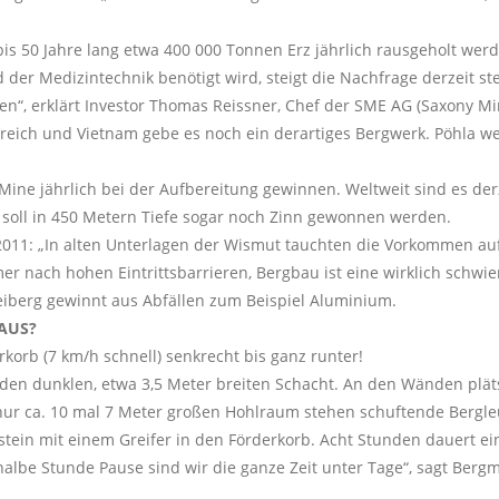
is 50 Jahre lang etwa 400 000 Tonnen Erz jährlich rausgeholt werd
der Medizintechnik benötigt wird, steigt die Nachfrage derzeit ste
“, erklärt Investor Thomas Reissner, Chef der SME AG (Saxony Mine
erreich und Vietnam gebe es noch ein derartiges Bergwerk. Pöhla w
Mine jährlich bei der Aufbereitung gewinnen. Weltweit sind es der
 soll in 450 Metern Tiefe sogar noch Zinn gewonnen werden.
2011: „In alten Unterlagen der Wismut tauchten die Vorkommen au
 nach hohen Eintrittsbarrieren, Bergbau ist eine wirklich schwieri
Freiberg gewinnt aus Abfällen zum Beispiel Aluminium.
 AUS?
rkorb (7 km/h schnell) senkrecht bis ganz runter!
den dunklen, etwa 3,5 Meter breiten Schacht. An den Wänden plät
ur ca. 10 mal 7 Meter großen Hohlraum stehen schuftende Bergleut
ein mit einem Greifer in den Förderkorb. Acht Stunden dauert ei
 halbe Stunde Pause sind wir die ganze Zeit unter Tage“, sagt Berg