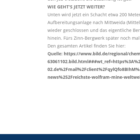
WIE GEHT'S JETZT WEITER?
Unten wird jetzt ein Schacht etwa 200 Mete
Aufbereitungsanlage nach Mittweida (Mittels
wieder geschlossen und das eigentliche Berg
hinein. Fürs Zinn-Bergwerk später noch mal 
Den gesamten Artikel finden Sie hier:
Quelle:
https://www.bild.de/regional/che
63061102.bild.html###wt_ref=https%3A%
02.de%2Fmail%2Fclient%2FqylQfo8BIhM%
news%252Freichste-wolfram-mine-weltweit