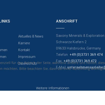
LINKS
ANSCHRIFT
Saxony Minerals & Exploratio
Aktuelles & News
Schwarze Kiefern 2
Karriere
09633 Halsbrücke, Germany
hmen
Kontakt
Telefon:
+49 (0)3731 369 474
men
Impressum
Fax:
+49 (0)3731 369 472
senziell für den Betrieb der Seite, während andere uns helfen, di
Datenschutz
E-Mail:
unternehmensanleihe
sen möchten. Bitte beachten Sie, dass bei einer Ablehnung womöglic
Weitere Informationen
© 2015 Your Company. All Rights Reserved. Designed By JoomShaper