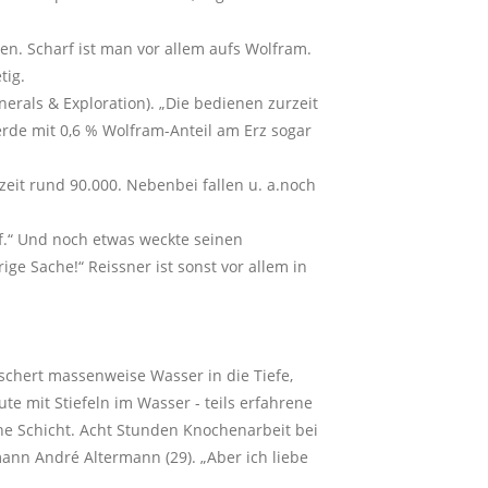
en. Scharf ist man vor allem aufs Wolfram.
tig.
rals & Exploration). „Die bedienen zurzeit
erde mit 0,6 % Wolfram-Anteil am Erz sogar
zeit rund 90.000. Nebenbei fallen u. a.noch
f.“ Und noch etwas weckte seinen
ge Sache!“ Reissner ist sonst vor allem in
schert massenweise Wasser in die Tiefe,
e mit Stiefeln im Wasser - teils erfahrene
ne Schicht. Acht Stunden Knochenarbeit bei
mann André Altermann (29). „Aber ich liebe