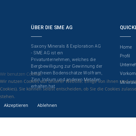
ÜBER DIE SME AG
QUICK
Saxony Minerals & Exploration AG
Home
- SME AG ist ein
Profil
Privatunternehmen, welches die
Unterne
Bergbewilligung zur Gewinnung der
bergfreien Bodenschätze Wolfram,
Wir benutzen Cookies
Vorkom
Zinn, Indium und anderen Metallen
Wir nutzen Cookies auf unserer Website. Einige von ihnen sind es
Minerale
erhalten hat.
Cookies). Sie können selbst entscheiden, ob Sie die Cookies zulas
stehen.
Akzeptieren
Ablehnen