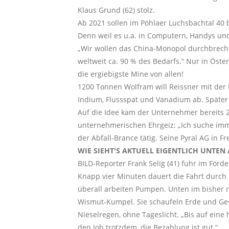
Klaus Grund (62) stolz.
Ab 2021 sollen im Pöhlaer Luchsbachtal 40 b
Denn weil es u.a. in Computern, Handys und 
„Wir wollen das China-Monopol durchbrechen
weltweit ca. 90 % des Bedarfs.“ Nur in Öst
die ergiebigste Mine von allen!
1200 Tonnen Wolfram will Reissner mit der 
Indium, Flussspat und Vanadium ab. Später
Auf die Idee kam der Unternehmer bereits 
unternehmerischen Ehrgeiz: „Ich suche immer
der Abfall-Brance tätig. Seine Pyral AG in 
WIE SIEHT'S AKTUELL EIGENTLICH UNTEN
BILD-Reporter Frank Selig (41) fuhr im Förde
Knapp vier Minuten dauert die Fahrt durch 
überall arbeiten Pumpen. Unten im bisher n
Wismut-Kumpel. Sie schaufeln Erde und Gest
Nieselregen, ohne Tageslicht. „Bis auf eine
den Job trotzdem, die Bezahlung ist gut.“