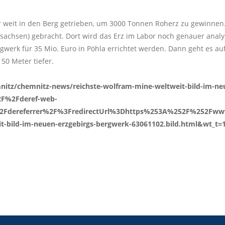
r weit in den Berg getrieben, um 3000 Tonnen Roherz zu gewinnen
achsen) gebracht. Dort wird das Erz im Labor noch genauer analysi
werk für 35 Mio. Euro in Pöhla errichtet werden. Dann geht es auf
50 Meter tiefer.
mnitz/chemnitz-news/reichste-wolfram-mine-weltweit-bild-im-ne
2F%2Fderef-web-
2Fdereferrer%2F%3FredirectUrl%3Dhttps%253A%252F%252Fwww
-bild-im-neuen-erzgebirgs-bergwerk-63061102.bild.html&wt_t=