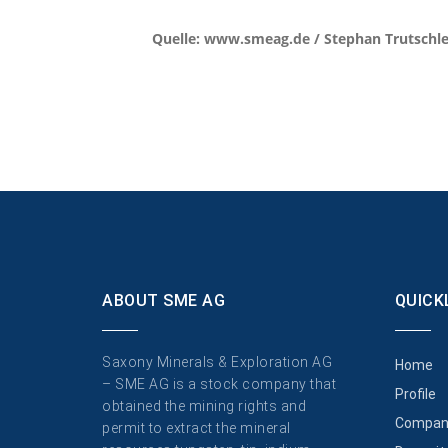
Quelle: www.smeag.de / Stephan Trutschl
ABOUT SME AG
QUICK
Saxony Minerals & Exploration AG
Home
– SME AG is a stock company that
Profile
obtained the mining rights and
Compan
permit to extract the mineral