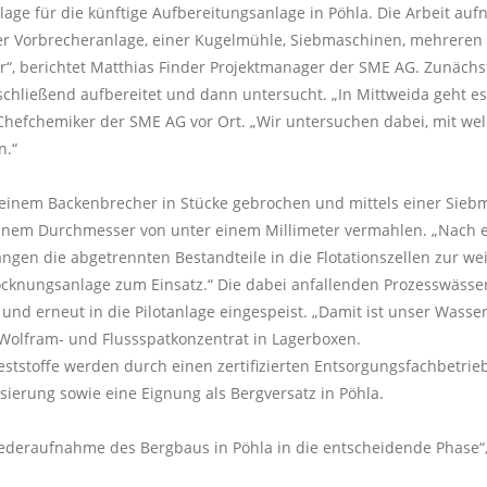
lage für die künftige Aufbereitungsanlage in Pöhla. Die Arbeit auf
er Vorbrecheranlage, einer Kugelmühle, Siebmaschinen, mehreren Fl
“, berichtet Matthias Finder Projektmanager der SME AG. Zunäch
schließend aufbereitet und dann untersucht. „In Mittweida geht e
, Chefchemiker der SME AG vor Ort. „Wir untersuchen dabei, mit w
n.“
 einem Backenbrecher in Stücke gebrochen und mittels einer Siebm
inem Durchmesser von unter einem Millimeter vermahlen. „Nach e
ngen die abgetrennten Bestandteile in die Flotationszellen zur wei
cknungsanlage zum Einsatz.“ Die dabei anfallenden Prozesswässe
 und erneut in die Pilotanlage eingespeist. „Damit ist unser Wasse
olfram- und Flussspatkonzentrat in Lagerboxen.
ststoffe werden durch einen zertifizierten Entsorgungsfachbetri
sierung sowie eine Eignung als Bergversatz in Pöhla.
 Wiederaufnahme des Bergbaus in Pöhla in die entscheidende Phase“