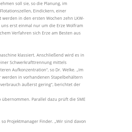
nehmen soll sie, so die Planung, im
otationszellen, Eindickern, einer
st werden in den ersten Wochen zehn LKW-
s uns erst einmal nur um die Erze Wolfram
elchem Verfahren sich Erze am Besten aus
aschine klassiert. Anschließend wird es in
iner Schwerkrafttrennung mittels
teren Aufkonzentration“, so Dr. Welke. „Im
r werden in vorhandenen Stapelbehältern
rverbrauch äußerst gering“, berichtet der
eb übernommen. Parallel dazu prüft die SME
, so Projektmanager Finder. „Wir sind davon