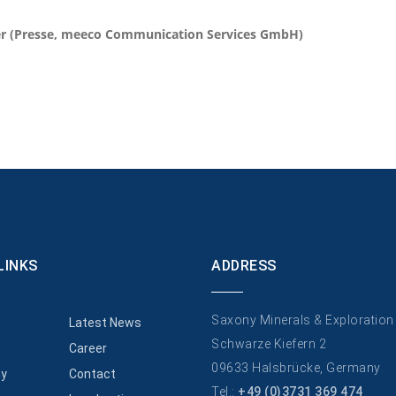
er (Presse, meeco Communication Services GmbH)
LINKS
ADDRESS
Saxony Minerals & Exploratio
Latest News
Schwarze Kiefern 2
Career
09633 Halsbrücke, Germany
y
Contact
Tel.:
+49 (0)3731 369 474